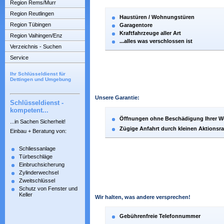
Region Rems/Murr
Region Reutlingen
Haustüren / Wohnungstüren
Region Tübingen
Garagentore
Kraftfahrzeuge aller Art
Region Vaihingen/Enz
...alles was verschlossen ist
Verzeichnis - Suchen
Service
Ihr Schlüsseldienst für
Dettingen und Umgebung
Unsere Garantie:
Schlüsseldienst -
kompetent...
Öffnungen ohne Beschädigung Ihrer W
...in Sachen Sicherheit!
Zügige Anfahrt durch kleinen Aktionsr
Einbau + Beratung von:
Schliessanlage
Türbeschläge
Einbruchsicherung
Zylinderwechsel
Zweitschlüssel
Schutz von Fenster und
Keller
Wir halten, was andere versprechen!
Gebührenfreie Telefonnummer