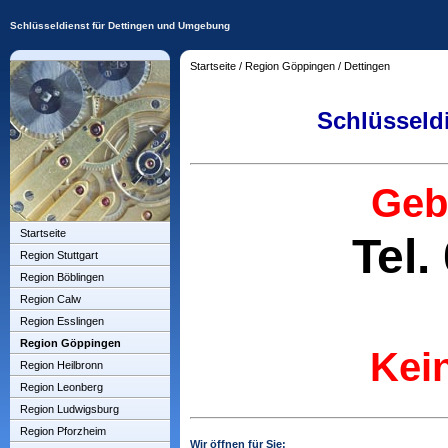
Schlüsseldienst für Dettingen und Umgebung
Startseite
/
Region Göppingen
/
Dettingen
Schlüsseld
Geb
Startseite
Tel.
Region Stuttgart
Region Böblingen
Region Calw
Region Esslingen
Region Göppingen
Kei
Region Heilbronn
Region Leonberg
Region Ludwigsburg
Region Pforzheim
Wir öffnen für Sie: