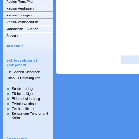
Region Rems/Murr
Region Reutlingen
Region Tübingen
Region Vaihingen/Enz
Verzeichnis - Suchen
Service
Ihr Kontakt
Schlüsseldienst -
kompetent...
...in Sachen Sicherheit!
Einbau + Beratung von:
Schliessanlage
Türbeschläge
Einbruchsicherung
Zylinderwechsel
Zweitschlüssel
Schutz von Fenster und
Keller