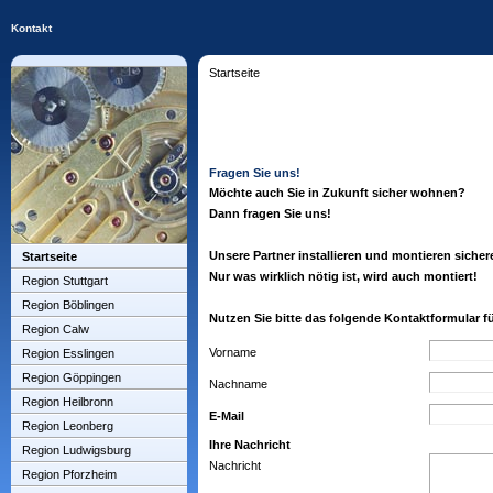
Kontakt
Startseite
Fragen Sie uns!
Möchte auch Sie in Zukunft sicher wohnen?
Dann fragen Sie uns!
Unsere Partner installieren und montieren siche
Startseite
Nur was wirklich nötig ist, wird auch montiert!
Region Stuttgart
Region Böblingen
Nutzen Sie bitte das folgende Kontaktformular fü
Region Calw
Vorname
Region Esslingen
Region Göppingen
Nachname
Region Heilbronn
E-Mail
Region Leonberg
Ihre Nachricht
Region Ludwigsburg
Nachricht
Region Pforzheim